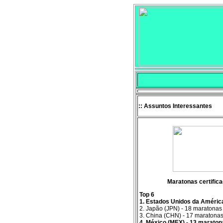
:: Assuntos Interessantes
Maratonas certific
Top 6
1. Estados Unidos da Améric
2. Japão (JPN) - 18 maratonas
3. China (CHN) - 17 maratona
4. México (MEX) - 13 maraton