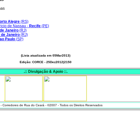
nas
rto Alegre
(RS)
icio de Nassau -
Recife
(PE)
de Janeiro
(RJ)
 de Janeiro
(RJ)
ao Paulo
(SP)
(Lista atualizada em 05Mar2013)
Edição: CORCE - 25Dez2012|2150
.:: Divulgação & Apoio ::.
 Corredores de Rua do Ceará - ©2007 - Todos os Direitos Reservados