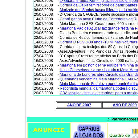
24/08/2008
-
2ª Guaramiranga Running faz sucesso em perc
10/08/2008
-
Corrida da Caixa tem recorde de participantes
06/08/2008
-
Marizete dos Santos busca liderança do rankin
20/07/2008
- 2ª Corrida da CAGECE repete sucesso e movi
14/07/2008
-
Ceará ganha novo Clube de Corredores de R
13/07/2008
- Meia Maratona SESI Ceará reune 600 corredo
06/07/2008
-
Maratona Pão de Açúcar faz grande festa na P
29/06/2008
- Dia do Bombeiro é comemorado na tradicional
22/06/2008
- Corrida de Rua comemora os 79 anos do Náuti
14/06/2008
-
Corrida O POVO-80 anos -10 Milhas Noturnas
08/06/2008
- Corrida encerra festejos dos 89 Anos do Colégi
01/06/2008
- Ases Adventure II, no Porto das Dunas, repete
27/04/2008
- 3º Caprius Cross reune atletas no Porto das 
16/03/2008
- Ases Adventure inicia Circuito de 2008 na La
17/03/2008
-
Maratona em Boston define equipe feminina d
16/03/2008
-
Haile Gebrselassie vence isolado a Meia Mara
16/03/2008
-
Maratona de Londres abre Circuito das Grand
09/03/2008
-
Quenianos vencem na Meia Maratona CAIXA 
06/03/2008
-
Meia Maratona de Fortaleza quer reunir 6 mil a
20/02/2008
-
Recordista mundial da maratona poderá disput
20/02/2008
-
CBAt divulga circuito de corridas para o rank
ANO DE 2007
ANO DE 2009
.:: Patrocinadores 