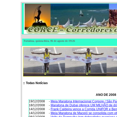
Fortaleza, quinta-feira,
06
de
agosto
de
19126
:: Todas Notícias
ANO DE 2008
19/12/2008
-
Meia Maratona Internacional Corpore / São Pa
18/12/2008
-
Maratona de Dubai oferece UM MILHÃO de dól
14/12/2008
-
Frank Caldeira vence a Corrida UNIFOR e Berna
14/12/2008
-
Meia Maratona de Maceió se consolida com vitó
08/12/2008
-
Volta da Pampulha tem dobradinha queniana e 