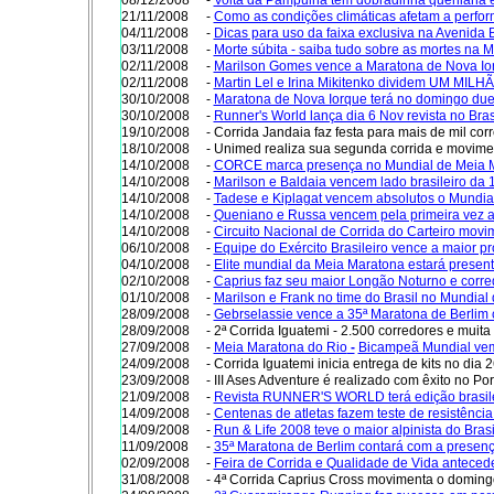
21/11/2008
-
Como as condições climáticas afetam a perfo
04/11/2008
-
Dicas para uso da faixa exclusiva na Avenida 
03/11/2008
-
Morte súbita - saiba tudo sobre as mortes na 
02/11/2008
-
Marilson Gomes vence a Maratona de Nova I
02/11/2008
-
Martin Lel e Irina Mikitenko dividem UM MILH
30/10/2008
-
Maratona de Nova Iorque terá no domingo du
30/10/2008
-
Runner's World lança dia 6 Nov revista no Brasi
19/10/2008
- Corrida Jandaia faz festa para mais de mil co
18/10/2008
- Unimed realiza sua segunda corrida e movime
14/10/2008
-
CORCE marca presença no Mundial de Meia M
14/10/2008
-
Marilson e Baldaia vencem lado brasileiro da
14/10/2008
-
Tadese e Kiplagat vencem absolutos o Mundia
14/10/2008
-
Queniano e Russa vencem pela primeira vez 
14/10/2008
-
Circuito Nacional de Corrida do Carteiro movi
06/10/2008
-
Equipe do Exército Brasileiro vence a maior 
04/10/2008
-
Elite mundial da Meia Maratona estará present
02/10/2008
-
Caprius faz seu maior Longão Noturno e cor
01/10/2008
-
Marilson e Frank no time do Brasil no Mundial
28/09/2008
-
Gebrselassie vence a 35ª Maratona de Berlim
28/09/2008
- 2ª Corrida Iguatemi - 2.500 corredores e muita
27/09/2008
-
Meia Maratona do Rio
-
Bicampeã Mundial vem t
24/09/2008
- Corrida Iguatemi inicia entrega de kits no dia 2
23/09/2008
- III Ases Adventure é realizado com êxito no P
21/09/2008
-
Revista RUNNER'S WORLD terá edição brasilei
14/09/2008
-
Centenas de atletas fazem teste de resistê
14/09/2008
-
Run & Life 2008 teve o maior alpinista do Bras
11/09/2008
-
35ª M
aratona de Berlim contará com a presenç
02/09/2008
-
Feira de Corrida e Qualidade de Vida antece
31/08/2008
- 4ª Corrida Caprius Cross movimenta o domin